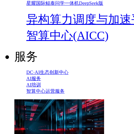
星耀国际鲲泰问学一体机DeepSeek版
异构算力调度与加速
智算中心(AICC)
服务
DC·AI生态创新中心
AI服务
AI培训
智算中心运营服务