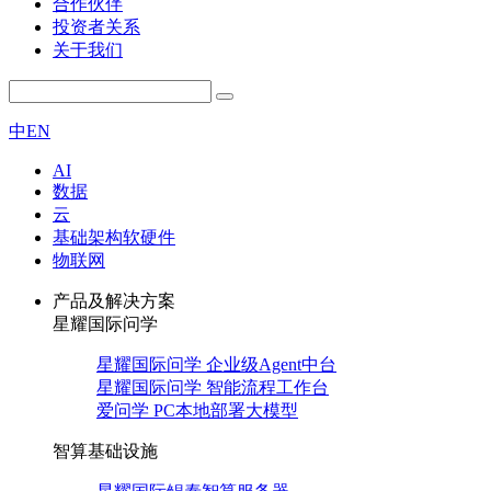
合作伙伴
投资者关系
关于我们
中
EN
AI
数据
云
基础架构软硬件
物联网
产品及解决方案
星耀国际问学
星耀国际问学 企业级Agent中台
星耀国际问学 智能流程工作台
爱问学 PC本地部署大模型
智算基础设施