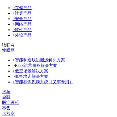
>存储产品
>计算产品
>安全产品
>网络产品
>软件产品
>外设产品
物联网
物联网
>智能制造线边搬运解决方案
>RaaS运营服务解决方案
>低空场景解决方案
>低空培训解决方案
>智能标识识读系统（叉车专用）
汽车
金融
医疗医药
零售
运营商