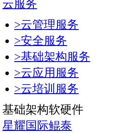
云服务
>云管理服务
>安全服务
>基础架构服务
>云应用服务
>云培训服务
基础架构软硬件
星耀国际鲲泰