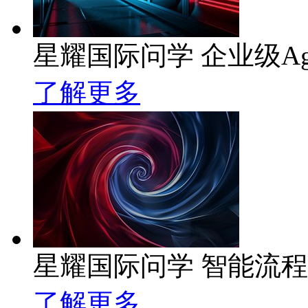
星耀国际问学 企业级Ag
了解更多
星耀国际问学 智能流
了解更多