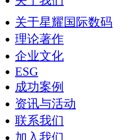
关于我们
关于星耀国际数码
理论著作
企业文化
ESG
成功案例
资讯与活动
联系我们
加入我们