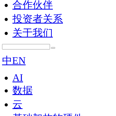
合作伙伴
投资者关系
关于我们
中
EN
AI
数据
云