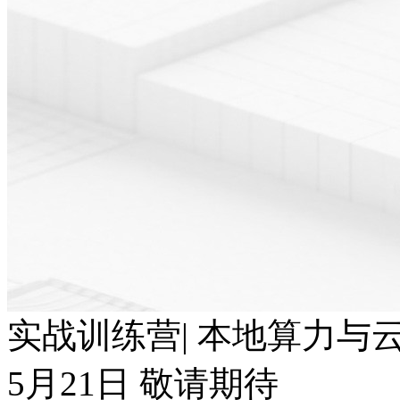
实战训练营| 本地算力与云端T
5月21日 敬请期待