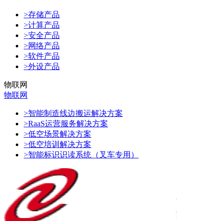
>存储产品
>计算产品
>安全产品
>网络产品
>软件产品
>外设产品
物联网
物联网
>智能制造线边搬运解决方案
>RaaS运营服务解决方案
>低空场景解决方案
>低空培训解决方案
>智能标识识读系统（叉车专用）